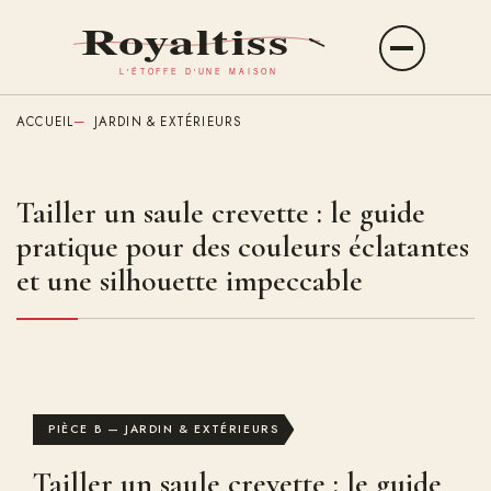
Aller
au
Ouvrir
contenu
le
principal
menu
ACCUEIL
JARDIN & EXTÉRIEURS
Tailler un saule crevette : le guide
pratique pour des couleurs éclatantes
et une silhouette impeccable
PIÈCE B — JARDIN & EXTÉRIEURS
Tailler un saule crevette : le guide