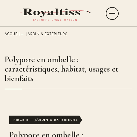
Aller
au
Ouvrir
contenu
le
principal
menu
ACCUEIL
JARDIN & EXTÉRIEURS
Polypore en ombelle :
caractéristiques, habitat, usages et
bienfaits
PIÈCE B — JARDIN & EXTÉRIEURS
Polypore en ombelle :