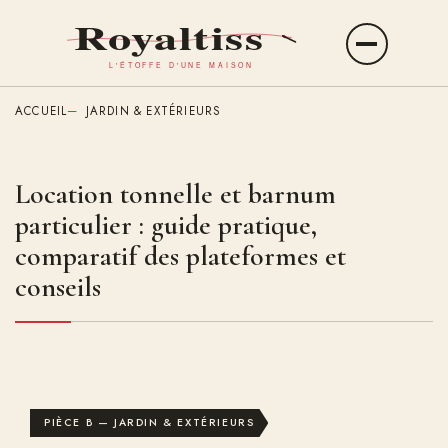
Aller
au
Ouvrir
contenu
le
principal
menu
ACCUEIL
JARDIN & EXTÉRIEURS
Location tonnelle et barnum
particulier : guide pratique,
comparatif des plateformes et
conseils
PIÈCE B — JARDIN & EXTÉRIEURS