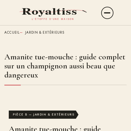
Aller
au
Ouvrir
contenu
le
principal
menu
ACCUEIL
JARDIN & EXTÉRIEURS
Amanite tue-mouche : guide complet
sur un champignon aussi beau que
dangereux
PIÈCE B — JARDIN & EXTÉRIEURS
Amanite tue-mouche : guide