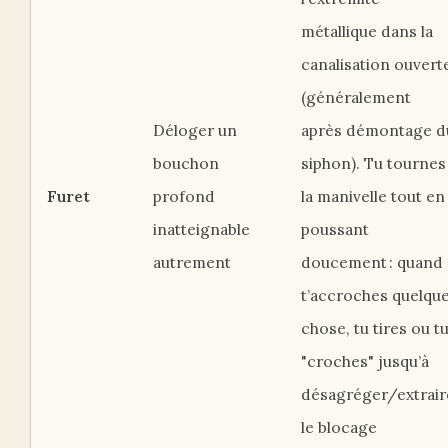
métallique dans la
canalisation ouvert
(généralement
Déloger un
après démontage d
bouchon
siphon). Tu tournes
Furet
profond
la manivelle tout en
inatteignable
poussant
autrement
doucement : quand
t’accroches quelqu
chose, tu tires ou t
"croches" jusqu’à
désagréger/extrair
le blocage