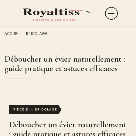
Aller
au
Ouvrir
contenu
le
principal
menu
ACCUEIL
BRICOLAGE
Déboucher un évier naturellement :
guide pratique et astuces efficaces
PIÈCE D — BRICOLAGE
Déboucher un évier naturellement
: guide pratique et astuces efficaces