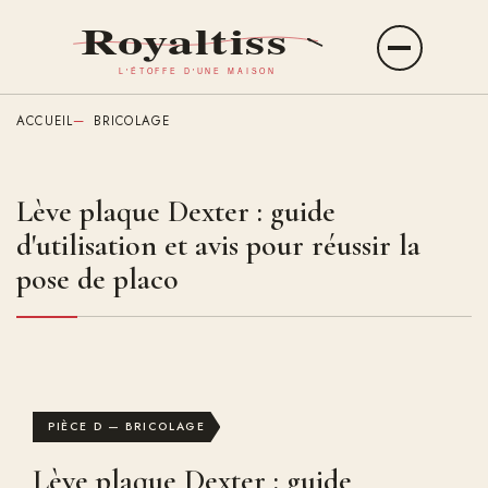
Aller
au
Ouvrir
contenu
le
principal
menu
ACCUEIL
BRICOLAGE
Lève plaque Dexter : guide
d'utilisation et avis pour réussir la
pose de placo
PIÈCE D — BRICOLAGE
Lève plaque Dexter : guide