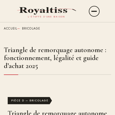
Aller
au
Ouvrir
contenu
le
principal
menu
ACCUEIL
BRICOLAGE
Triangle de remorquage autonome :
fonctionnement, légalité et guide
d’achat 2025
PIÈCE D — BRICOLAGE
Triangle de remorquage autonome