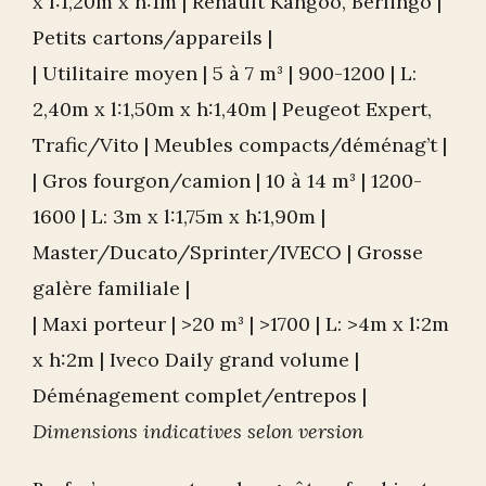
x l:1,20m x h:1m | Renault Kangoo, Berlingo |
Petits cartons/appareils |
| Utilitaire moyen | 5 à 7 m³ | 900-1200 | L:
2,40m x l:1,50m x h:1,40m | Peugeot Expert,
Trafic/Vito | Meubles compacts/déménag’t |
| Gros fourgon/camion | 10 à 14 m³ | 1200-
1600 | L: 3m x l:1,75m x h:1,90m |
Master/Ducato/Sprinter/IVECO | Grosse
galère familiale |
| Maxi porteur | >20 m³ | >1700 | L: >4m x l:2m
x h:2m | Iveco Daily grand volume |
Déménagement complet/entrepos |
Dimensions indicatives selon version