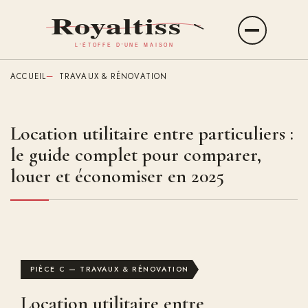
Aller
au
Ouvrir
contenu
le
principal
menu
ACCUEIL
TRAVAUX & RÉNOVATION
Location utilitaire entre particuliers :
le guide complet pour comparer,
louer et économiser en 2025
PIÈCE C — TRAVAUX & RÉNOVATION
Location utilitaire entre