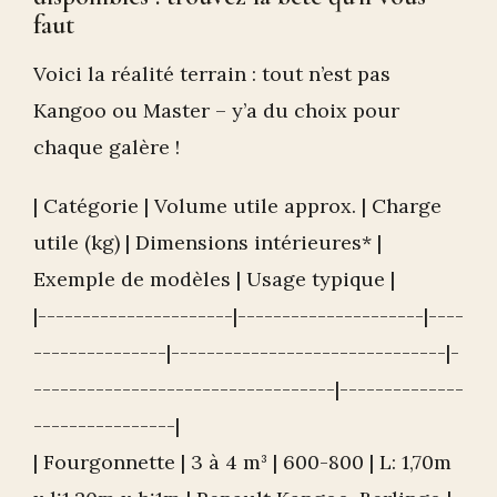
faut
Voici la réalité terrain : tout n’est pas
Kangoo ou Master – y’a du choix pour
chaque galère !
| Catégorie | Volume utile approx. | Charge
utile (kg) | Dimensions intérieures* |
Exemple de modèles | Usage typique |
|----------------------|---------------------|----
---------------|-------------------------------|-
----------------------------------|--------------
----------------|
| Fourgonnette | 3 à 4 m³ | 600-800 | L: 1,70m