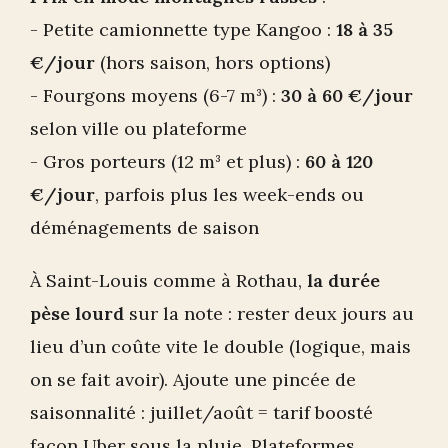
- Petite camionnette type Kangoo :
18 à 35
€/jour
(hors saison, hors options)
- Fourgons moyens (6-7 m³) :
30 à 60 €/jour
selon ville ou plateforme
- Gros porteurs (12 m³ et plus) :
60 à 120
€/jour
, parfois plus les week-ends ou
déménagements de saison
À Saint-Louis comme à Rothau,
la durée
pèse lourd
sur la note : rester deux jours au
lieu d’un coûte vite le double (logique, mais
on se fait avoir). Ajoute une pincée de
saisonnalité : juillet/août = tarif boosté
façon Uber sous la pluie. Plateformes