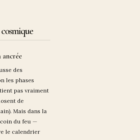
é cosmique
n ancrée
ousse des
on les phases
 tient pas vraiment
losent de
ain). Mais dans la
 coin du feu —
e le calendrier