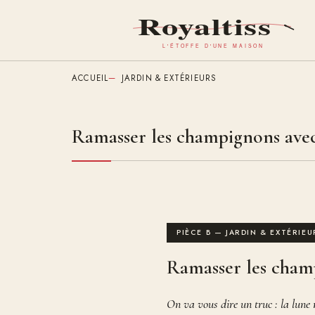
Aller
au
contenu
principal
ACCUEIL
JARDIN & EXTÉRIEURS
Ramasser les champignons avec 
PIÈCE B — JARDIN & EXTÉRIEU
Ramasser les champ
On va vous dire un truc : la lune 