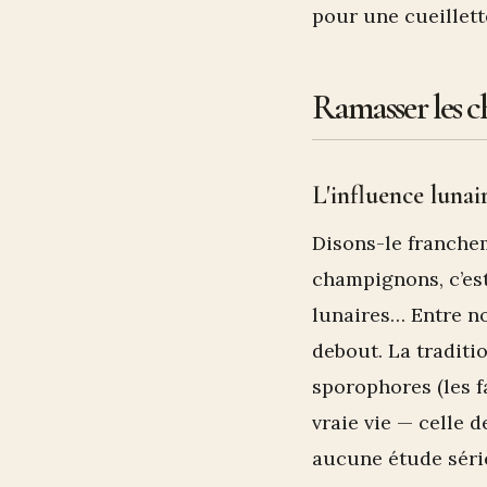
pour une cueillett
Ramasser les c
L'influence lunai
Disons-le franchem
champignons, c’est
lunaires… Entre no
debout. La traditi
sporophores (les f
vraie vie — celle 
aucune étude série