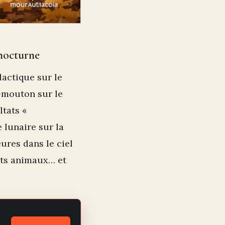
 nocturne
alactique sur le
-mouton sur le
ltats «
 lunaire sur la
ures dans le ciel
nts animaux… et