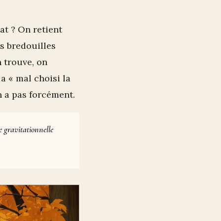
at ? On retient
s bredouilles
n trouve, on
 a « mal choisi la
n a pas forcément.
e gravitationnelle