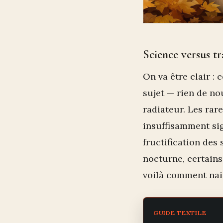
Science versus tr
On va être clair : 
sujet — rien de n
radiateur. Les rar
insuffisamment sig
fructification des
nocturne, certain
voilà comment nai
GUIDE TEXTILE