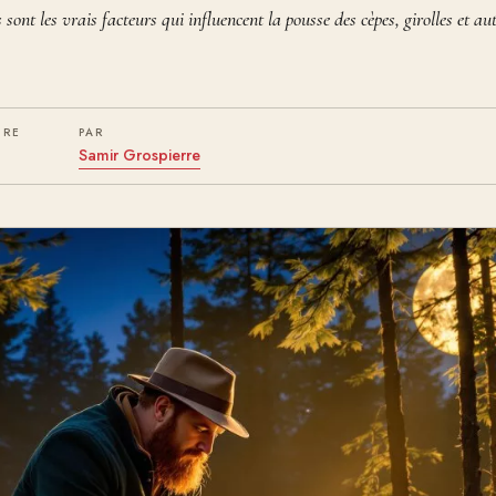
s sont les vrais facteurs qui influencent la pousse des cèpes, girolles et a
URE
PAR
Samir Grospierre