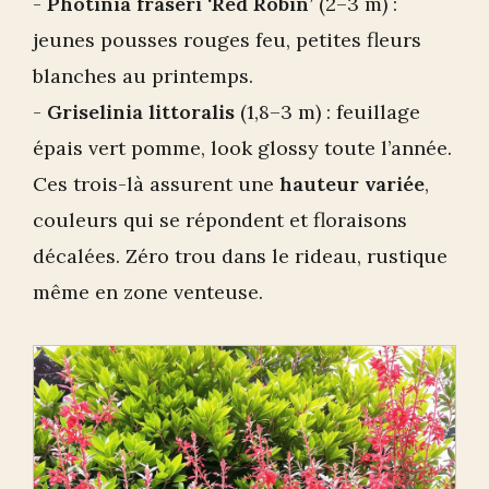
-
Photinia fraseri ‘Red Robin’
(2–3 m) :
jeunes pousses rouges feu, petites fleurs
blanches au printemps.
-
Griselinia littoralis
(1,8–3 m) : feuillage
épais vert pomme, look glossy toute l’année.
Ces trois-là assurent une
hauteur variée
,
couleurs qui se répondent et floraisons
décalées. Zéro trou dans le rideau, rustique
même en zone venteuse.