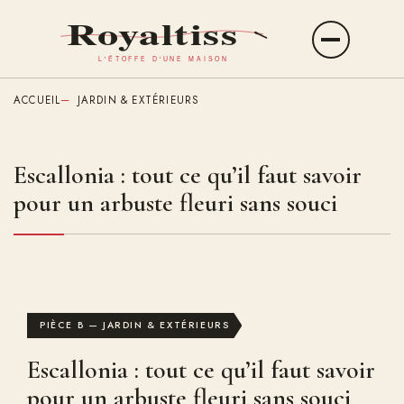
Aller
au
Ouvrir
contenu
le
principal
menu
ACCUEIL
JARDIN & EXTÉRIEURS
Escallonia : tout ce qu’il faut savoir
pour un arbuste fleuri sans souci
PIÈCE B — JARDIN & EXTÉRIEURS
Escallonia : tout ce qu’il faut savoir
pour un arbuste fleuri sans souci