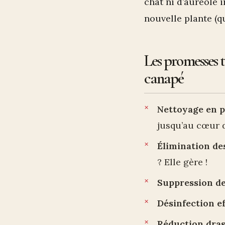
chat ni d’auréole 
nouvelle plante (q
Les promesses t
canapé
Nettoyage en 
jusqu’au cœur d
Élimination de
? Elle gère !
Suppression d
Désinfection ef
Réduction dras