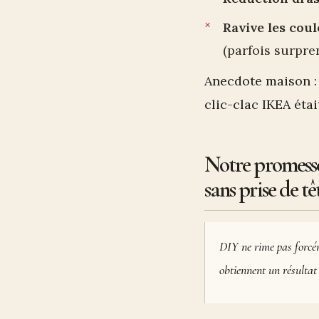
Ravive les cou
(parfois surpre
Anecdote maison : 
clic-clac IKEA éta
Notre promesse
sans prise de tê
DIY ne rime pas forcé
obtiennent un résultat