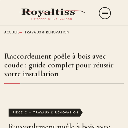
Aller
au
Ouvrir
contenu
le
principal
menu
ACCUEIL
TRAVAUX & RÉNOVATION
Raccordement poêle à bois avec
coude : guide complet pour réussir
votre installation
PIÈCE C — TRAVAUX & RÉNOVATION
Raccordement poêle à bois avec