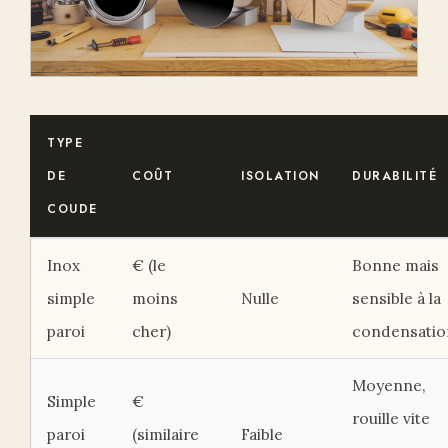
TYPE
DE
COÛT
ISOLATION
DURABILITÉ
COUDE
Inox
€ (le
Bonne mais
simple
moins
Nulle
sensible à la
paroi
cher)
condensatio
Moyenne,
Simple
€
rouille vite
paroi
(similaire
Faible