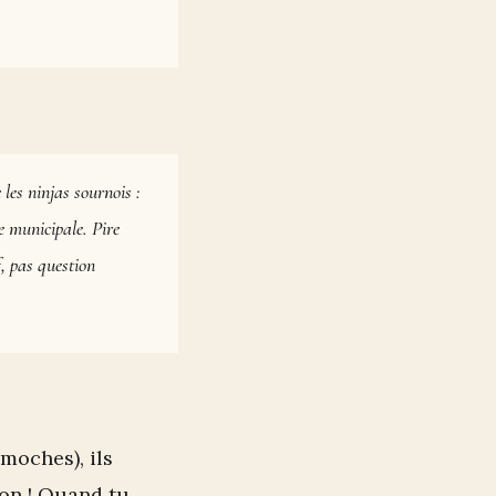
les ninjas sournois :
e municipale. Pire
, pas question
moches), ils
lon ! Quand tu