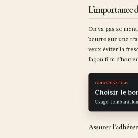
L'importance d
On va pas se menti
beurre sur une tra
veux éviter la fre
façon film d’horre
GUIDE TEXTILE
Choisir le bo
Usage, tombant, lum
Assurer l’adhére