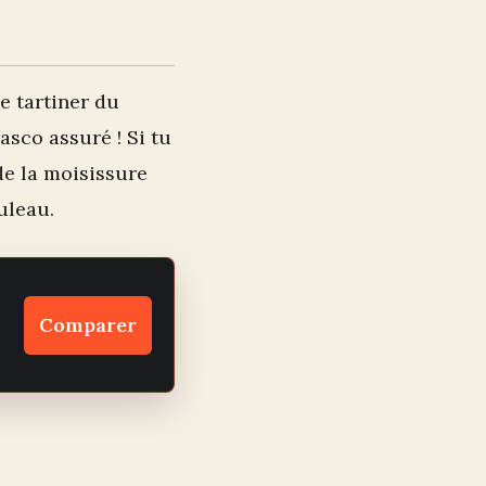
e tartiner du
asco assuré ! Si tu
de la moisissure
uleau.
Comparer