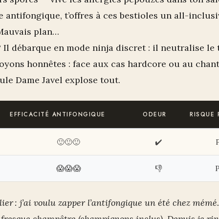
antifongique, t’offres à ces bestioles un all-inclus
Mauvais plan…
 Il débarque en mode ninja discret : il neutralise le
soyons honnêtes : face aux cas hardcore ou au chant
ule Dame Javel explose tout.
EFFICACITÉ ANTIFONGIQUE
ODEUR
RISQUE
🙂🙂🙂
✔️
😱😱😱
👎
P
elier : j’ai voulu zapper l’antifongique un été chez mém
fresque champêtre (champignons inclus). Depuis je rinc