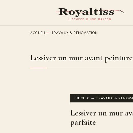
Aller
au
contenu
principal
ACCUEIL
TRAVAUX & RÉNOVATION
Lessiver un mur avant peinture 
PIÈCE C — TRAVAUX & RÉNOV
Lessiver un mur av
parfaite