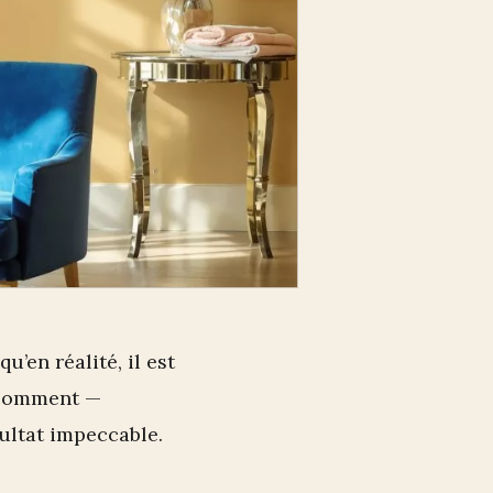
u’en réalité, il est
t comment —
ultat impeccable.