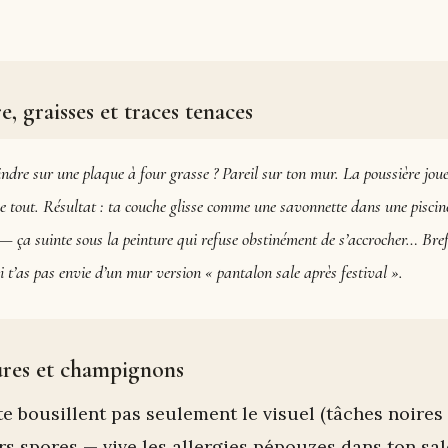
e, graisses et traces tenaces
ndre sur une plaque à four grasse ? Pareil sur ton mur. La poussière joue 
ine tout. Résultat : ta couche glisse comme une savonnette dans une piscin
 — ça suinte sous la peinture qui refuse obstinément de s’accrocher… Bref
si t’as pas envie d’un mur version « pantalon sale après festival ».
ures et champignons
 bousillent pas seulement le visuel (tâches noires 
rs spores — vive les allergies pépouzes dans ton sa