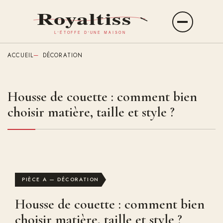
Aller
au
Ouvrir
contenu
le
principal
menu
ACCUEIL
DÉCORATION
Housse de couette : comment bien
choisir matière, taille et style ?
PIÈCE A — DÉCORATION
Housse de couette : comment bien
choisir matière, taille et style ?