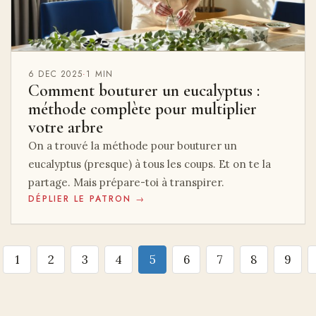
6 DEC 2025
·
1 MIN
Comment bouturer un eucalyptus :
méthode complète pour multiplier
votre arbre
On a trouvé la méthode pour bouturer un
eucalyptus (presque) à tous les coups. Et on te la
partage. Mais prépare-toi à transpirer.
DÉPLIER LE PATRON →
1
2
3
4
5
6
7
8
9