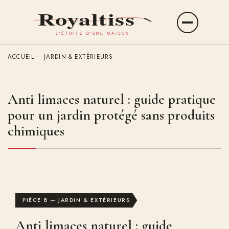
Aller
au
Ouvrir
contenu
le
principal
menu
ACCUEIL
JARDIN & EXTÉRIEURS
Anti limaces naturel : guide pratique
pour un jardin protégé sans produits
chimiques
PIÈCE B — JARDIN & EXTÉRIEURS
Anti limaces naturel : guide