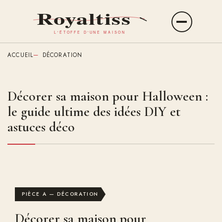
Aller
au
Ouvrir
contenu
le
principal
menu
ACCUEIL
DÉCORATION
Décorer sa maison pour Halloween :
le guide ultime des idées DIY et
astuces déco
PIÈCE A — DÉCORATION
Décorer sa maison pour