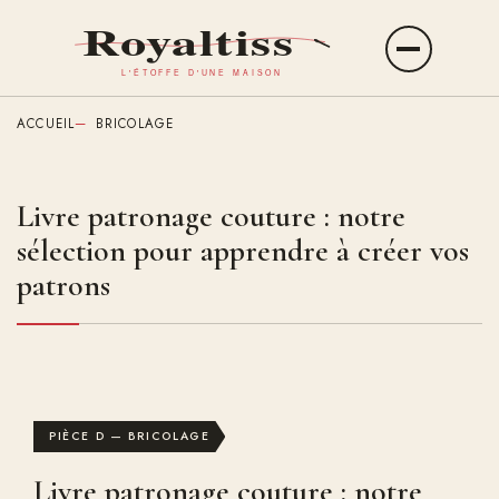
Aller
au
Ouvrir
contenu
le
principal
menu
ACCUEIL
BRICOLAGE
Livre patronage couture : notre
sélection pour apprendre à créer vos
patrons
PIÈCE D — BRICOLAGE
Livre patronage couture : notre